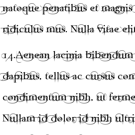
natoque penatibus et magnis 
ridiculus mus. Nulla vitae eli
14.
Aenean lacinia bibendum 
dapibus, tellus ac cursus c
condimentum nibh, ut fermen
Nullam id dolor id nibh ultri