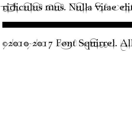
ridiculus mus. Nulla vitae eli
©2010-2017 Font Squirrel. All