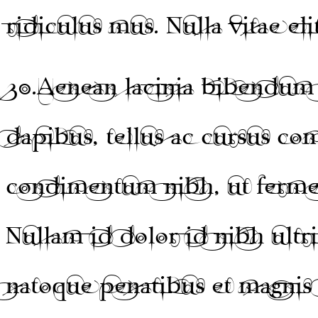
ridiculus mus. Nulla vitae eli
30.
Aenean lacinia bibendum 
dapibus, tellus ac cursus c
condimentum nibh, ut fermen
Nullam id dolor id nibh ultri
natoque penatibus et magnis 