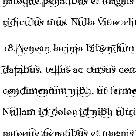
natoque penatibus et magnis 
ridiculus mus. Nulla vitae eli
18.
Aenean lacinia bibendum 
dapibus, tellus ac cursus c
condimentum nibh, ut fermen
Nullam id dolor id nibh ultri
natoque penatibus et magnis 