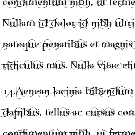
condimentum nibh, ut fermen
Nullam id dolor id nibh ultri
natoque penatibus et magnis 
ridiculus mus. Nulla vitae eli
14.
Aenean lacinia bibendum 
dapibus, tellus ac cursus c
condimentum nibh, ut fermen