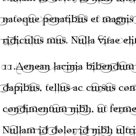
natoque penatibus et magnis 
ridiculus mus. Nulla vitae eli
11.
Aenean lacinia bibendum 
dapibus, tellus ac cursus c
condimentum nibh, ut fermen
Nullam id dolor id nibh ultri