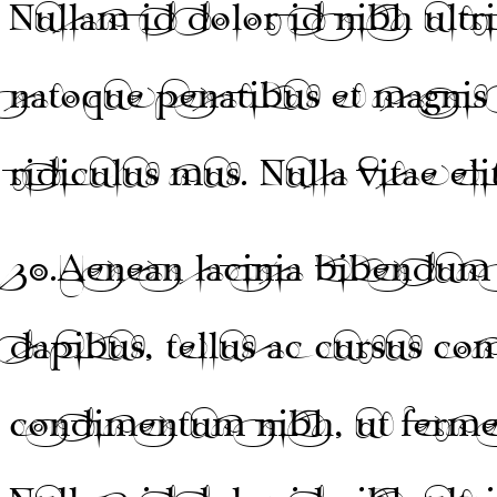
Nullam id dolor id nibh ultri
natoque penatibus et magnis 
ridiculus mus. Nulla vitae eli
30.
Aenean lacinia bibendum 
dapibus, tellus ac cursus c
condimentum nibh, ut fermen