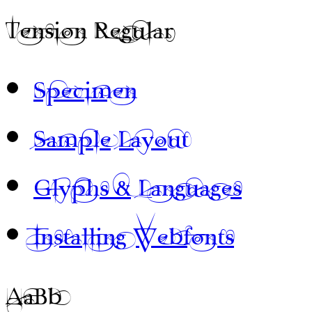
Tension Regular
Specimen
Sample Layout
Glyphs & Languages
Installing Webfonts
AaBb