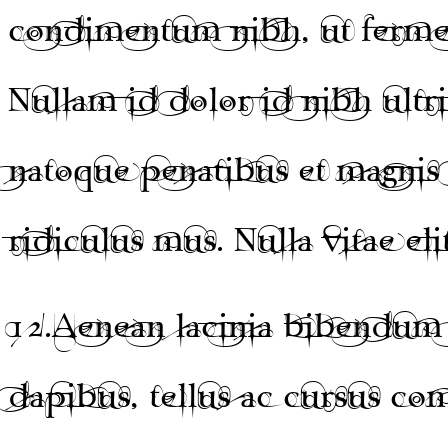
condimentum nibh, ut fermen
Nullam id dolor id nibh ultri
natoque penatibus et magnis 
ridiculus mus. Nulla vitae eli
12.
Aenean lacinia bibendum 
dapibus, tellus ac cursus c