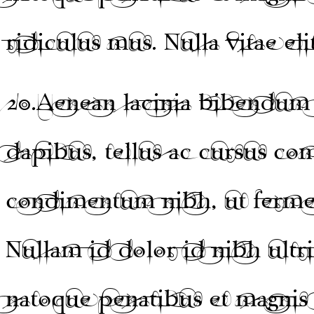
ridiculus mus. Nulla vitae eli
20.
Aenean lacinia bibendum 
dapibus, tellus ac cursus c
condimentum nibh, ut fermen
Nullam id dolor id nibh ultri
natoque penatibus et magnis 