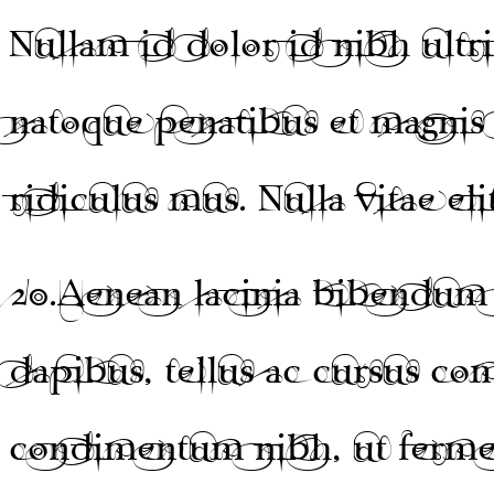
Nullam id dolor id nibh ultri
natoque penatibus et magnis 
ridiculus mus. Nulla vitae eli
20.
Aenean lacinia bibendum 
dapibus, tellus ac cursus c
condimentum nibh, ut fermen