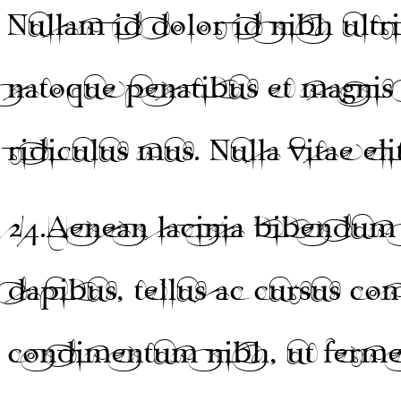
Nullam id dolor id nibh ultri
natoque penatibus et magnis 
ridiculus mus. Nulla vitae eli
24.
Aenean lacinia bibendum 
dapibus, tellus ac cursus c
condimentum nibh, ut fermen