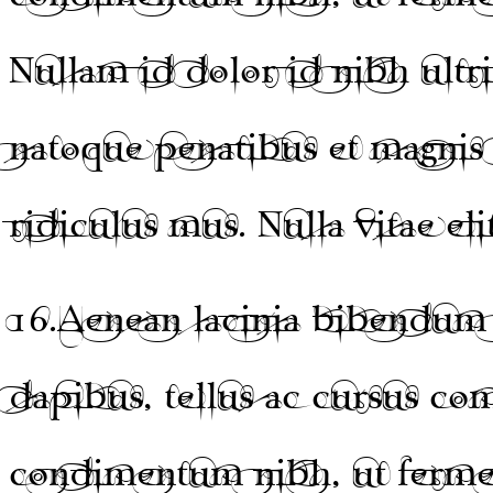
Nullam id dolor id nibh ultri
natoque penatibus et magnis 
ridiculus mus. Nulla vitae eli
16.
Aenean lacinia bibendum 
dapibus, tellus ac cursus c
condimentum nibh, ut fermen