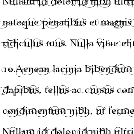
Nullam id dolor id nibh ultri
natoque penatibus et magnis 
ridiculus mus. Nulla vitae eli
10.
Aenean lacinia bibendum 
dapibus, tellus ac cursus c
condimentum nibh, ut fermen
Nullam id dolor id nibh ultri