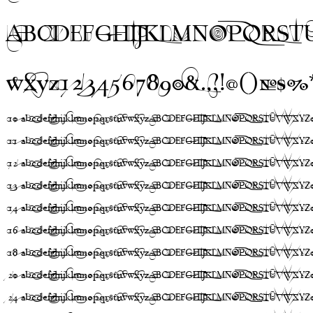
A​B​C​D​E​F​G​H​I​J​K​L​M​N​O​P​Q​R​S​T​U​V​
w​x​y​z​1​2​3​4​5​6​7​8​9​0​&​.​,​?​!​@​(​)​#​$​%​*​+
10
abcdefghijklmnopqrstuvwxyzABCDEFGHIJKLMNOPQRSTUVWXYZ0
11
abcdefghijklmnopqrstuvwxyzABCDEFGHIJKLMNOPQRSTUVWXYZ0
12
abcdefghijklmnopqrstuvwxyzABCDEFGHIJKLMNOPQRSTUVWXYZ0
13
abcdefghijklmnopqrstuvwxyzABCDEFGHIJKLMNOPQRSTUVWXYZ0
14
abcdefghijklmnopqrstuvwxyzABCDEFGHIJKLMNOPQRSTUVWXYZ0
16
abcdefghijklmnopqrstuvwxyzABCDEFGHIJKLMNOPQRSTUVWXYZ0
18
abcdefghijklmnopqrstuvwxyzABCDEFGHIJKLMNOPQRSTUVWXYZ0
20
abcdefghijklmnopqrstuvwxyzABCDEFGHIJKLMNOPQRSTUVWXYZ0
24
abcdefghijklmnopqrstuvwxyzABCDEFGHIJKLMNOPQRSTUVWXYZ0