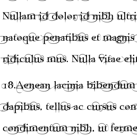
Nullam id dolor id nibh ultri
natoque penatibus et magnis 
ridiculus mus. Nulla vitae eli
18.
Aenean lacinia bibendum 
dapibus, tellus ac cursus c
condimentum nibh, ut fermen