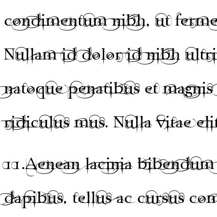
condimentum nibh, ut fermen
Nullam id dolor id nibh ultri
natoque penatibus et magnis 
ridiculus mus. Nulla vitae eli
11.
Aenean lacinia bibendum 
dapibus, tellus ac cursus c