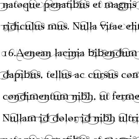
natoque penatibus et magnis 
ridiculus mus. Nulla vitae eli
16.
Aenean lacinia bibendum 
dapibus, tellus ac cursus c
condimentum nibh, ut fermen
Nullam id dolor id nibh ultri