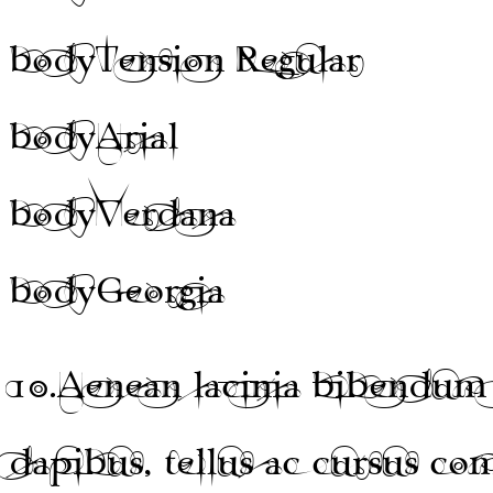
body
Tension Regular
body
Arial
body
Verdana
body
Georgia
10.
Aenean lacinia bibendum 
dapibus, tellus ac cursus c