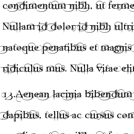
condimentum nibh, ut fermen
Nullam id dolor id nibh ultri
natoque penatibus et magnis 
ridiculus mus. Nulla vitae eli
13.
Aenean lacinia bibendum 
dapibus, tellus ac cursus c