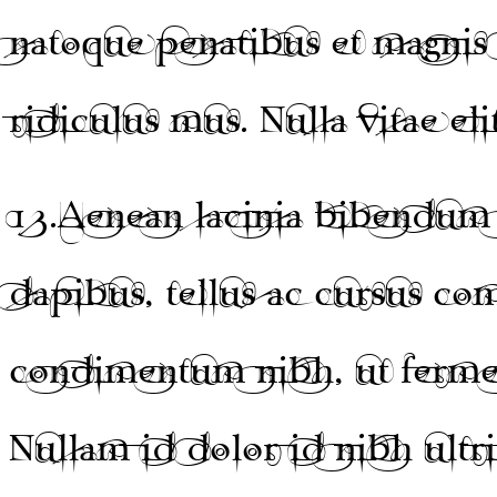
natoque penatibus et magnis 
ridiculus mus. Nulla vitae eli
13.
Aenean lacinia bibendum 
dapibus, tellus ac cursus c
condimentum nibh, ut fermen
Nullam id dolor id nibh ultri