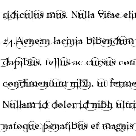
ridiculus mus. Nulla vitae eli
24.
Aenean lacinia bibendum 
dapibus, tellus ac cursus c
condimentum nibh, ut fermen
Nullam id dolor id nibh ultri
natoque penatibus et magnis 