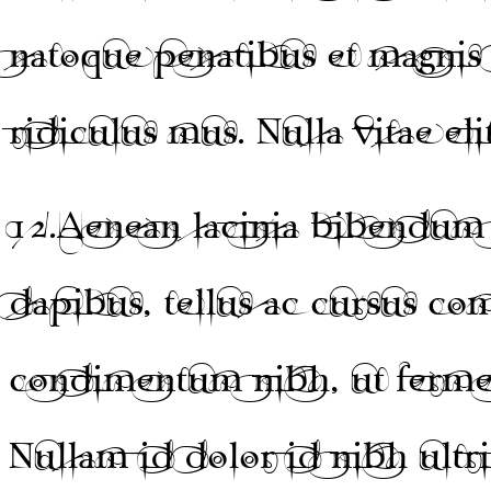
natoque penatibus et magnis 
ridiculus mus. Nulla vitae eli
12.
Aenean lacinia bibendum 
dapibus, tellus ac cursus c
condimentum nibh, ut fermen
Nullam id dolor id nibh ultri